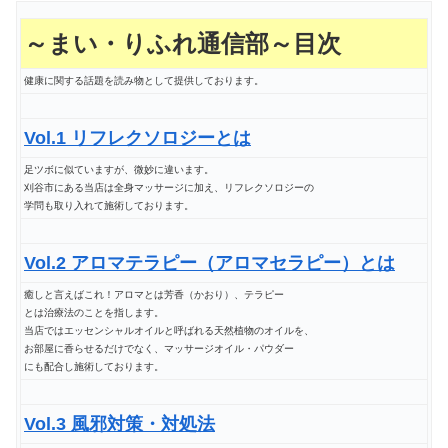
～まい・りふれ通信部～目次
健康に関する話題を読み物として提供しております。
Vol.1 リフレクソロジーとは
足ツボに似ていますが、微妙に違います。
刈谷市にある当店は全身マッサージに加え、リフレクソロジーの
学問も取り入れて施術しております。
Vol.2 アロマテラピー（アロマセラピー）とは
癒しと言えばこれ！アロマとは芳香（かおり）、テラピー
とは治療法のことを指します。
当店ではエッセンシャルオイルと呼ばれる天然植物のオイルを、
お部屋に香らせるだけでなく、マッサージオイル・パウダー
にも配合し施術しております。
Vol.3 風邪対策・対処法