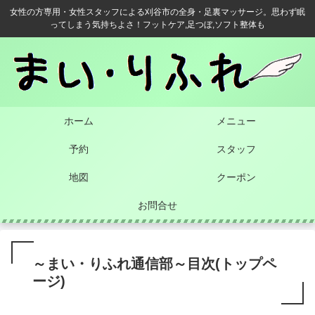
女性の方専用・女性スタッフによる刈谷市の全身・足裏マッサージ。思わず眠
ってしまう気持ちよさ！フットケア,足つぼ,ソフト整体も
ホーム
メニュー
予約
スタッフ
地図
クーポン
お問合せ
～まい・りふれ通信部～目次(トップペ
ージ)