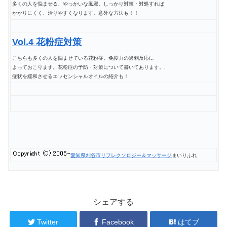
多くの人を悩ませる、やっかいな風邪。しっかり対策・対処すれば
かかりにくく、治りやすくなります。意外な方法も！！
Vol.4 花粉症対策
こちらも多くの人を悩ませている花粉症。免疫力の過剰反応に
よっておこります。花粉症の予防・対策について書いてあります。.
症状を緩和させるエッセンシャルオイルの紹介も！
愛知県刈谷市リフレクソロジー＆マッサージ
まいりふれ
シェアする
Twitter
Facebook
はてブ