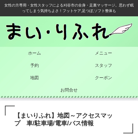
女性の方専用・女性スタッフによる刈谷市の全身・足裏マッサージ。思わず眠
ってしまう気持ちよさ！フットケア,足つぼ,ソフト整体も
ホーム
メニュー
予約
スタッフ
地図
クーポン
お問合せ
【まいりふれ】地図～アクセスマッ
プ 車/駐車場/電車/バス情報