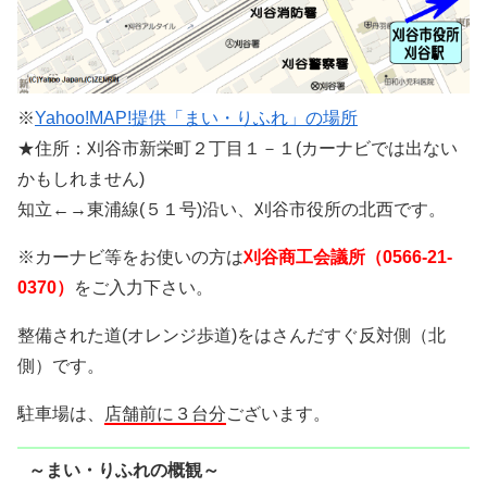
※
Yahoo!MAP!提供「まい・りふれ」の場所
★住所：刈谷市新栄町２丁目１－１(カーナビでは出ない
かもしれません)
知立←→東浦線(５１号)沿い、刈谷市役所の北西です。
※カーナビ等をお使いの方は
刈谷商工会議所（0566-21-
0370）
をご入力下さい。
整備された道(オレンジ歩道)をはさんだすぐ反対側（北
側）です。
駐車場は、
店舗前に３台分
ございます。
～まい・りふれの概観～