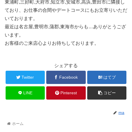
東浦町,三好町,大府市,知立市,安城市,高浜,豊田市に隣接し
ており、お仕事の合間やデートコースにもお立寄りいただ
いております。
最近は名古屋,豊明市,蒲郡,東海市からも…ありがとうござ
います。
お客様のご来店心よりお待ちしております。
シェアする
Twitter
Facebook
はてブ
LINE
Pinterest
コピー
ma
ホーム